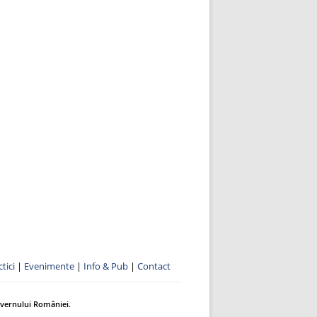
tici
|
Evenimente
|
Info & Pub
|
Contact
uvernului României.