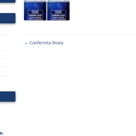
Navigare
←
Conferinta finala
articole
IN