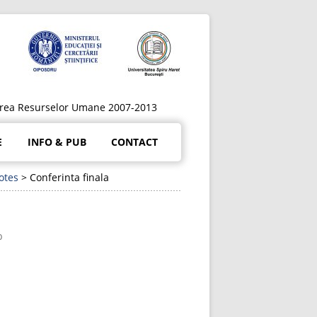
ltarea Resurselor Umane 2007-2013
E
INFO & PUB
CONTACT
otes
>
Conferinta finala
b