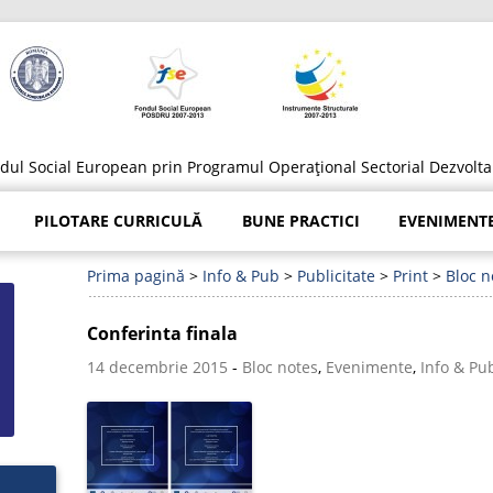
ondul Social European prin Programul Operațional Sectorial Dezvo
Sari
la
PILOTARE CURRICULĂ
BUNE PRACTICI
EVENIMENT
conținut
Prima pagină
>
Info & Pub
>
Publicitate
>
Print
>
Bloc n
Conferinta finala
14 decembrie 2015
-
Bloc notes
,
Evenimente
,
Info & Pu