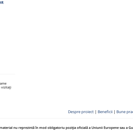
OR
grame
vizitați
Despre proiect
|
Beneficii
|
Bune prac
 material nu reprezintă în mod obligatoriu poziția oficială a Uniunii Europene sau a G