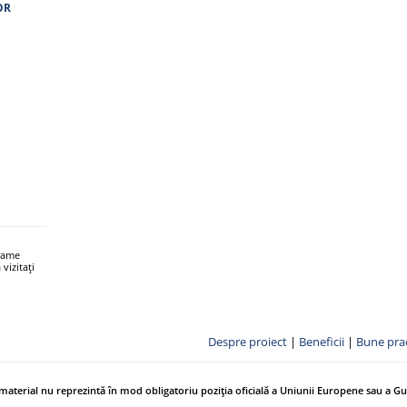
OR
grame
vizitați
Despre proiect
|
Beneficii
|
Bune prac
 material nu reprezintă în mod obligatoriu poziția oficială a Uniunii Europene sau a G