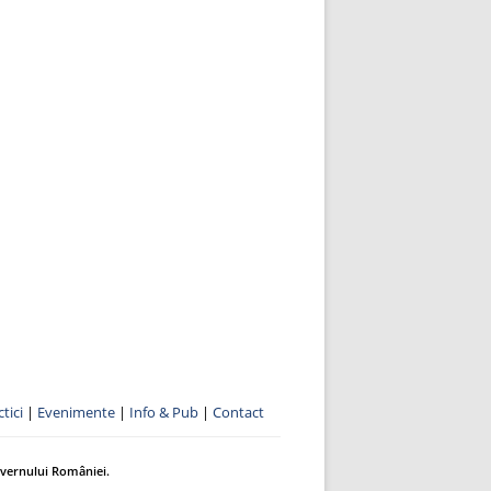
tici
|
Evenimente
|
Info & Pub
|
Contact
uvernului României.