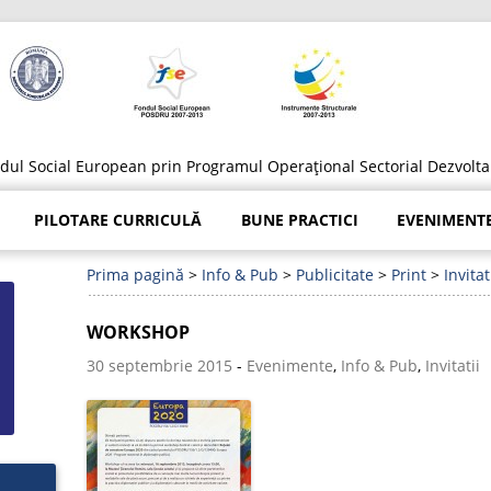
ondul Social European prin Programul Operațional Sectorial Dezvo
Sari
la
PILOTARE CURRICULĂ
BUNE PRACTICI
EVENIMENT
conținut
Prima pagină
>
Info & Pub
>
Publicitate
>
Print
>
Invitat
WORKSHOP
30 septembrie 2015
-
Evenimente
,
Info & Pub
,
Invitatii