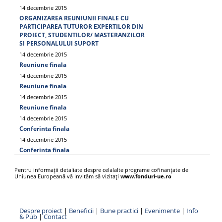
14 decembrie 2015
ORGANIZAREA REUNIUNII FINALE CU
PARTICIPAREA TUTUROR EXPERTILOR DIN
PROIECT, STUDENTILOR/ MASTERANZILOR
SI PERSONALULUI SUPORT
14 decembrie 2015
Reuniune finala
14 decembrie 2015
Reuniune finala
14 decembrie 2015
Reuniune finala
14 decembrie 2015
Conferinta finala
14 decembrie 2015
Conferinta finala
Pentru informații detaliate despre celalalte programe cofinanțate de
Uniunea Europeană vă invităm să vizitați
www.fonduri-ue.ro
Despre proiect
|
Beneficii
|
Bune practici
|
Evenimente
|
Info
& Pub
|
Contact