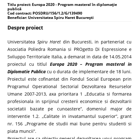
Titlu proiect: Europa 2020 - Program masteral în diplomaţie
publică
Cod contract: POSDRU/156/1.2/G/139490
Beneficiar: Universitatea Spiru Haret București
Despre proiect
Universitatea
Spiru Haret
din Bucuresti, in parteneriat cu
Asociatia Poliedra Romania si PROgetto Di Espressione e
Sviluppo Territoriale Italia, a demarat in data de 14.05.2014
proiectul cu titlul
Europa 2020 – Program masteral in
Diplomatie Publica
cu o durata de implementare de 18 luni.
Proiectul este cofinantat din Fondul Social European prin
Programul Operational Sectorial Dezvoltarea Resurselor
Umane 2007-2013, axa prioritara 1 ,,Educatia si formarea
profesionala in sprijinul cresterii economice si dezvoltarii
societatii bazate pe cunoastere”, domeniul major de
interventie 1.2. ,,Calitate in invatamantul superior”, grant
nr. 156 ,,Programe de studii mai bune pentru studenti si
piata muncii”.
Proiectul are ca obiectiv general dezvoltarea unui program